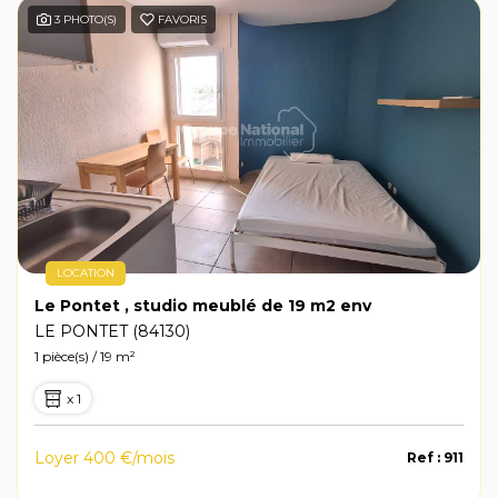
3 PHOTO(S)
FAVORIS
LOCATION
Le Pontet , studio meublé de 19 m2 env
LE PONTET (84130)
1 pièce(s) / 19 m²
x 1
Loyer 400 €/mois
Ref : 911