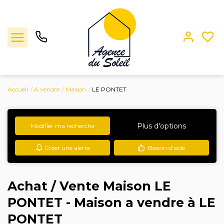
Accueil
A vendre
Maison
LE PONTET
Ventes
Locations
Plus d'options
Modifier ma recherche
Créer une alerte
Besoin d'aide
Estimation
L'agence
Achat / Vente Maison LE
PONTET - Maison a vendre à LE
Contact
PONTET