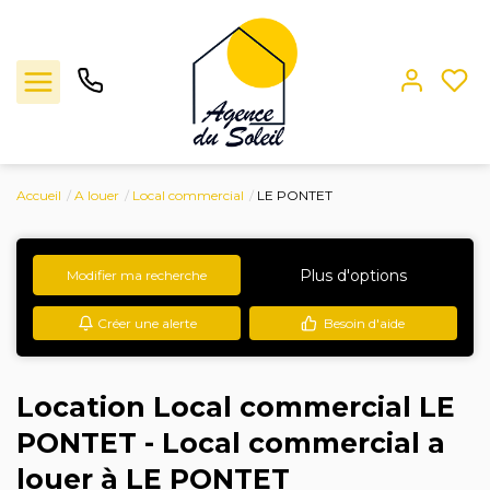
Accueil
A louer
Local commercial
LE PONTET
Ventes
Locations
Plus d'options
Modifier ma recherche
Créer une alerte
Besoin d'aide
Estimation
L'agence
Location Local commercial LE
PONTET - Local commercial a
Contact
louer à LE PONTET