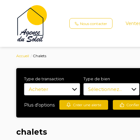
Vente
Nous contacter
Accueil
Chalets
Type de transaction
Type de bien
Acheter
Sélectionnez...
Plus d'options
Créer une alerte
Confier
chalets