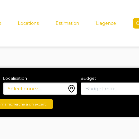
s
Locations
Estimation
L'agence
C
Localisation
Budget
Sélectionnez...
 ma recherche à un expert