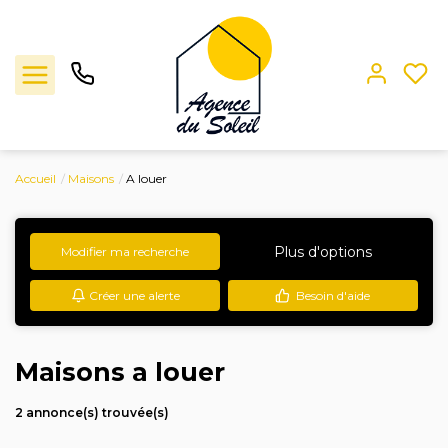
Accueil
Maisons
A louer
Ventes
Locations
Plus d'options
Modifier ma recherche
Créer une alerte
Besoin d'aide
Estimation
L'agence
Maisons a louer
Contact
2 annonce(s) trouvée(s)