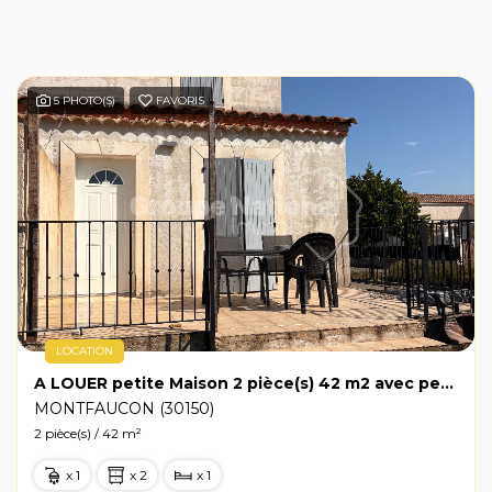
5 PHOTO(S)
FAVORIS
LOCATION
A LOUER petite Maison 2 pièce(s) 42 m2 avec petit extérieur et emplacements de parking à Montfaucon
MONTFAUCON (30150)
2 pièce(s) / 42 m²
x 1
x 2
x 1