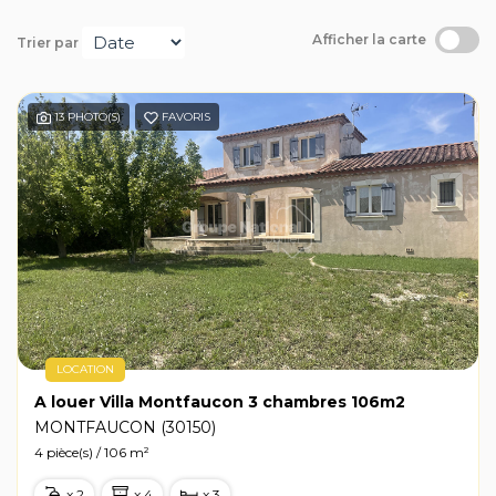
Avis clients
Afficher la carte
Trier par
13 PHOTO(S)
FAVORIS
LOCATION
A louer Villa Montfaucon 3 chambres 106m2
MONTFAUCON (30150)
4 pièce(s) / 106 m²
x 2
x 4
x 3