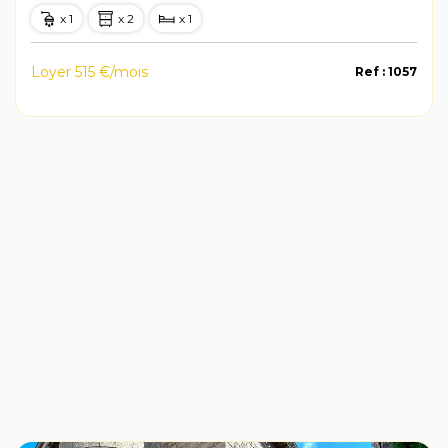
x 1
x 2
x 1
Loyer 515 €/mois
Ref : 1057