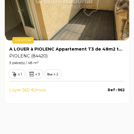
LOCATION
A LOUER à PIOLENC Appartement T3 de 48m2 terrasse, cellier
PIOLENC (84420)
3 pièce(s) / 48 m²
x 1
x 3
x 2
Loyer 560 €/mois
Ref : 962