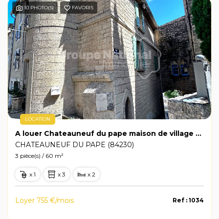
10 PHOTO(S)
FAVORIS
LOCATION
A louer Chateauneuf du pape maison de village meublée - 2 chambres de 60m²
CHATEAUNEUF DU PAPE (84230)
3 pièce(s) / 60 m²
x 1
x 3
x 2
Loyer 755 €/mois
Ref : 1034