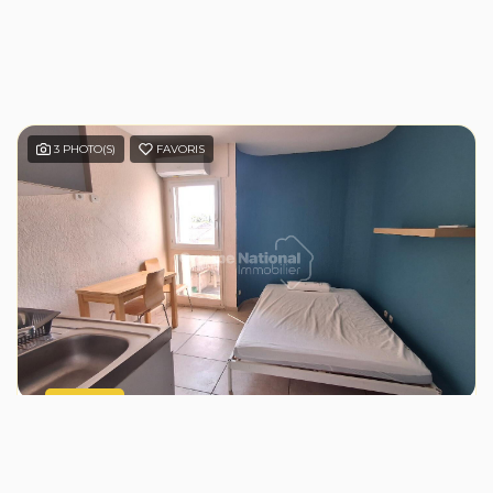
3 PHOTO(S)
FAVORIS
LOCATION
Le Pontet , studio meublé de 19 m2 env
LE PONTET (84130)
1 pièce(s) / 19 m²