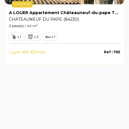
LOCATION
A LOUER Appartement Châteauneuf-du-pape T2 Bis +/- 40 m2
CHATEAUNEUF DU PAPE (84230)
3 pièce(s) / 40 m²
x 1
x 3
x 1
Loyer 460 €/mois
Ref : 765