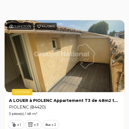
11 PHOTO(S)
FAVORIS
LOCATION
A LOUER à PIOLENC Appartement T3 de 48m2 terrasse, cellier
PIOLENC (84420)
3 pièce(s) / 48 m²
x 1
x 3
x 2