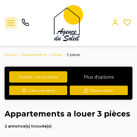
Accueil
Appartements
A louer
3 pièces
Ventes
Locations
Plus d'options
Modifier ma recherche
Créer une alerte
Besoin d'aide
Estimation
L'agence
Appartements a louer 3 pièces
Contact
2 annonce(s) trouvée(s)