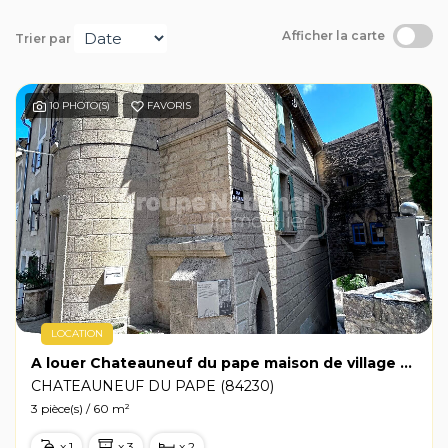
Avis clients
Afficher la carte
Trier par
10 PHOTO(S)
FAVORIS
LOCATION
A louer Chateauneuf du pape maison de village meublée - 2 chambres de 60m²
CHATEAUNEUF DU PAPE (84230)
3 pièce(s) / 60 m²
x 1
x 3
x 2