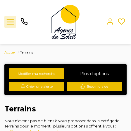
Accueil
Terrains
Ventes
Locations
Plus d'options
Modifier ma recherche
Créer une alerte
Besoin d'aide
Estimation
L'agence
Terrains
Contact
Nous n'avons pas de biens à vous proposer dans la catégorie
Terrains pour le moment , plusieurs options s'offrent à vous :