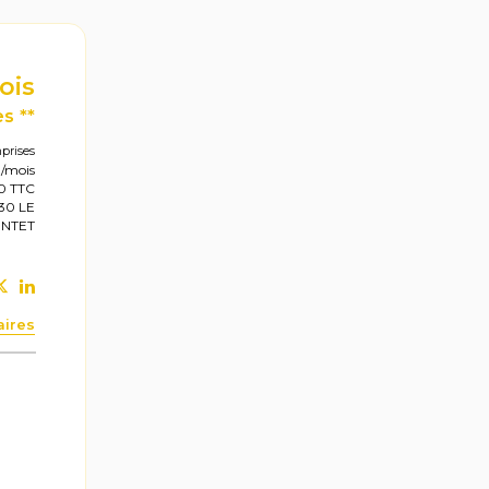
ois
s **
prises
0/mois
90 TTC
30 LE
NTET
aires