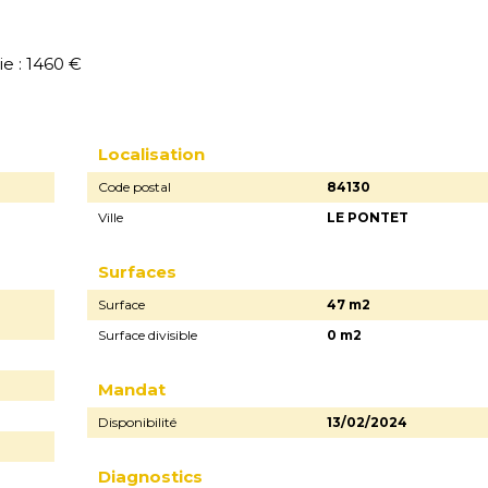
e : 1460 €
Localisation
Code postal
84130
Ville
LE PONTET
Surfaces
Surface
47 m2
Surface divisible
0 m2
Mandat
Disponibilité
13/02/2024
Diagnostics