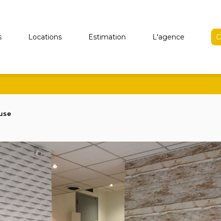
s
Locations
Estimation
L'agence
C
luse