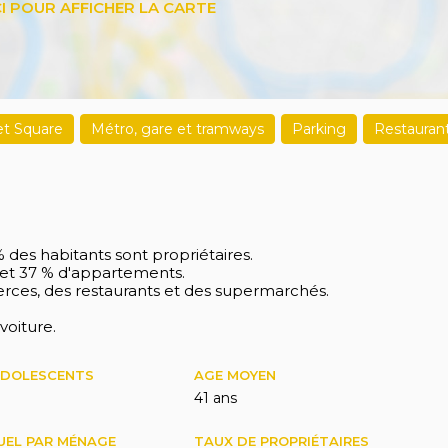
 et Square
Métro, gare et tramways
Parking
Restauran
 des habitants sont propriétaires.
 et 37 % d'appartements.
ces, des restaurants et des supermarchés.
voiture.
ADOLESCENTS
AGE MOYEN
41 ans
UEL PAR MÉNAGE
TAUX DE PROPRIÉTAIRES