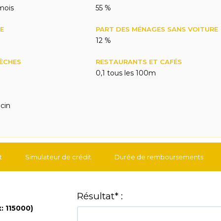
mois
55 %
E
PART DES MÉNAGES SANS VOITURE
12 %
RÈCHES
RESTAURANTS ET CAFÉS
0,1 tous les 100m
cin
t
Simulateur de crédit
Durée de remboursements