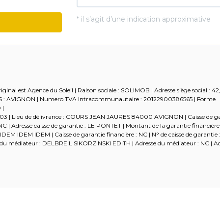
ginal est Agence du Soleil | Raison sociale : SOLIMOB | Adresse siège social : 4
RCS : AVIGNON | Numero TVA Intracommunautaire : 20122900386565 | Forme
 |
5-03 | Lieu de délivrance : COURS JEAN JAURES 84000 AVIGNON | Caisse de g
 | Adresse caisse de garantie : LE PONTET | Montant de la garantie financière 
 IDEM IDEM IDEM | Caisse de garantie financière : NC | N° de caisse de garantie 
om du médiateur : DELBREIL SIKORZINSKI EDITH | Adresse du médiateur : NC | Adr