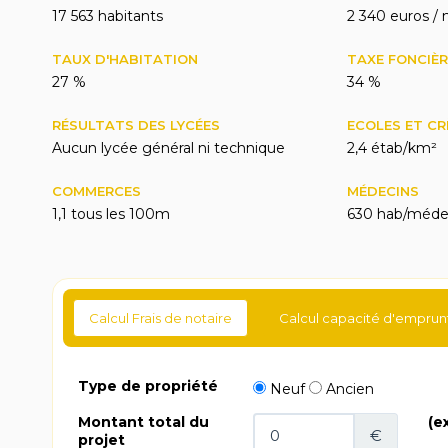
17 563 habitants
2 340 euros / 
TAUX D'HABITATION
TAXE FONCIÈR
27 %
34 %
RÉSULTATS DES LYCÉES
ECOLES ET C
Aucun lycée général ni technique
2,4 étab/km²
COMMERCES
MÉDECINS
1,1 tous les 100m
630 hab/méde
Calcul Frais de notaire
Calcul capacité d'emprun