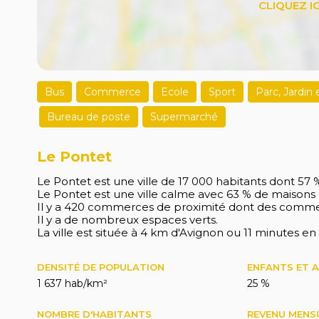
Bus
Commerce
Ecole
Sport
Parc, Jardin
Bureau de poste
Supermarché
Le Pontet
Le Pontet est une ville de 17 000 habitants dont 57 %
Le Pontet est une ville calme avec 63 % de maisons
Il y a 420 commerces de proximité dont des commer
Il y a de nombreux espaces verts.
La ville est située à 4 km d'Avignon ou 11 minutes en 
DENSITÉ DE POPULATION
ENFANTS ET 
1 637 hab/km²
25 %
NOMBRE D'HABITANTS
REVENU MENS