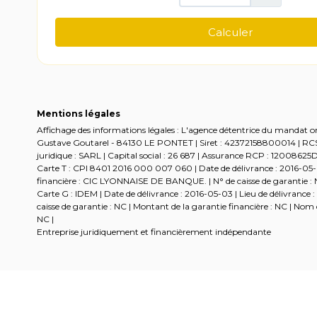
Mentions légales
Affichage des informations légales : L'agence détentrice du mandat ori
Gustave Goutarel - 84130 LE PONTET | Siret : 42372158800014 | 
juridique : SARL | Capital social : 26 687 | Assurance RCP : 12008625D
Carte T : CPI 8401 2016 000 007 060 | Date de délivrance : 2016-0
financière : CIC LYONNAISE DE BANQUE. | N° de caisse de garantie : NC
Carte G : IDEM | Date de délivrance : 2016-05-03 | Lieu de délivrance :
caisse de garantie : NC | Montant de la garantie financière : NC | N
NC |
Entreprise juridiquement et financièrement indépendante