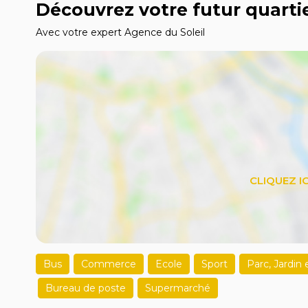
Découvrez votre futur quarti
Avec votre expert Agence du Soleil
Bus
Commerce
Ecole
Sport
Parc, Jardin
Bureau de poste
Supermarché