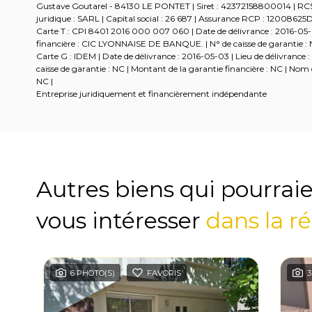
Gustave Goutarel - 84130 LE PONTET | Siret : 42372158800014 | 
juridique : SARL | Capital social : 26 687 | Assurance RCP : 12008625D
Carte T : CPI 8401 2016 000 007 060 | Date de délivrance : 2016-0
financière : CIC LYONNAISE DE BANQUE. | N° de caisse de garantie : NC
Carte G : IDEM | Date de délivrance : 2016-05-03 | Lieu de délivrance :
caisse de garantie : NC | Montant de la garantie financière : NC | N
NC |
Entreprise juridiquement et financièrement indépendante
Autres biens qui pourrai
vous intéresser
dans la r
6 PHOTO(S)
FAVORIS
3