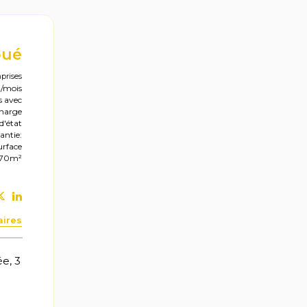
oué
prises
0/mois
s avec
charge
d'état
antie:
urface
: 70m²
aires
e, 3