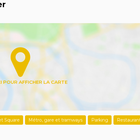
er
 et Square
Métro, gare et tramways
Parking
Restauran