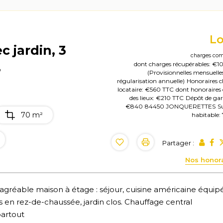
L
c jardin, 3
charges com
,
dont charges récupérables: €1
(Provisionnelles mensuelle
régularisation annuelle)
Honoraires 
locataire: €560 TTC
dont honoraires 
des lieux: €210 TTC
Dépôt de gar
€840
84450 JONQUERETTES
S
70 m²
habitable
Partager :
Nos honor
agréable maison à étage : séjour, cuisine américaine équipé
en rez-de-chaussée, jardin clos. Chauffage central
partout