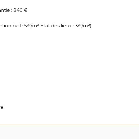
ntie : 840 €
action bail : 5€/m² Etat des lieux : 3€/m²)
e.