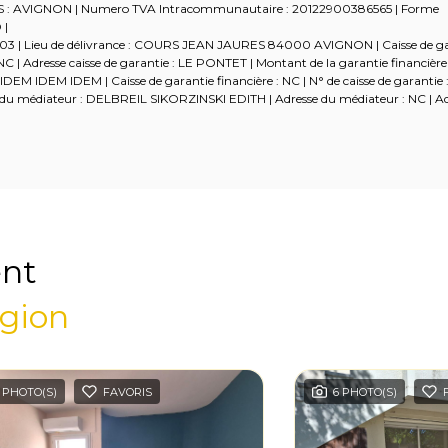
RCS : AVIGNON | Numero TVA Intracommunautaire : 20122900386565 | Forme
 |
5-03 | Lieu de délivrance : COURS JEAN JAURES 84000 AVIGNON | Caisse de g
 | Adresse caisse de garantie : LE PONTET | Montant de la garantie financière 
 IDEM IDEM IDEM | Caisse de garantie financière : NC | N° de caisse de garantie 
om du médiateur : DELBREIL SIKORZINSKI EDITH | Adresse du médiateur : NC | Adr
ent
égion
 PHOTO(S)
FAVORIS
6 PHOTO(S)