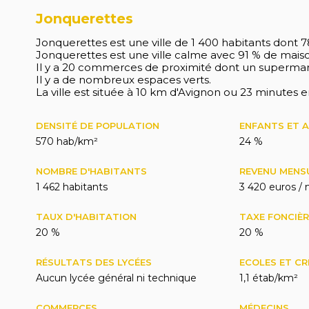
Jonquerettes
Jonquerettes est une ville de 1 400 habitants dont 7
Jonquerettes est une ville calme avec 91 % de mais
Il y a 20 commerces de proximité dont un supermar
Il y a de nombreux espaces verts.
La ville est située à 10 km d'Avignon ou 23 minutes e
DENSITÉ DE POPULATION
ENFANTS ET 
570 hab/km²
24 %
NOMBRE D'HABITANTS
REVENU MENS
1 462 habitants
3 420 euros / 
TAUX D'HABITATION
TAXE FONCIÈR
20 %
20 %
RÉSULTATS DES LYCÉES
ECOLES ET C
Aucun lycée général ni technique
1,1 étab/km²
COMMERCES
MÉDECINS