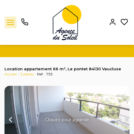
Ventes
Location appartement 66 m², Le pontet 84130 Vaucluse
Accueil
3 pièces
Ref. : 733
Locations
Estimation
L'agence
Cliquez pour agrandir
Contact