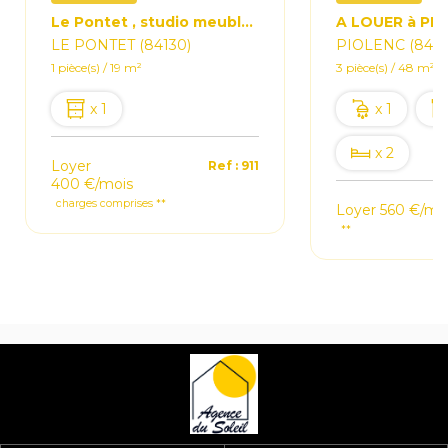
Le Pontet , studio meublé de 19 m2 env
LE PONTET (84130)
PIOLENC (8442
1 pièce(s) / 19 m²
3 pièce(s) / 48 m²
x 1
x 1
x 2
Loyer
Ref : 911
400 €/mois
charges comprises **
Loyer 560 €/mo
**