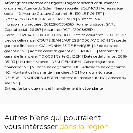
Affichage des informations légales : L'agence détentrice du mandat
original est Agence du Soleil | Raison sociale : SOLIMOB | Adresse siège
social : 42, Avenue Gustave Goutarel - 84130 LE PONTET |
Siret : 42372158800014 | RCS : AVIGNON | Numero TVA
Intracommunautaire : 20122900386565 | Forme juridique : SARL |
Capital social : 26 687 | Assurance RCP : 12008625D |
Carte T : CPI 8401 2016 000 007 060 | Date de délivrance : 2016-05-03 |
Lieu de délivrance : COURS JEAN JAURES 84000 AVIGNON | Caisse de
garantie financière : CIC LYONNAISE DE BANQUE. | N° de caisse de
garantie : NC | Adresse caisse de garantie : LE PONTET | Montant de la
garantie financière : 110 000 | Carte G : IDEM | Date de délivrance : 2016-
05-03 | Lieu de délivrance : IDEM IDEM IDEM | Caisse de garantie
financière : NC | N° de caisse de garantie : NC | Adresse caisse de garantie :
NC | Montant de la garantie financière : NC | Nom du médiateur :
DELBREIL SIKORZINSKI EDITH | Adresse du médiateur : NC | Adresse du
site : NC |
Entreprise juridiquement et financièrement indépendante
Autres biens qui pourraient
vous intéresser
dans la région