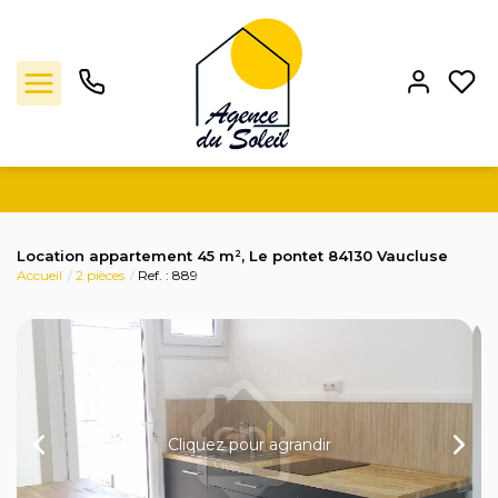
Ventes
Location appartement 45 m², Le pontet 84130 Vaucluse
Accueil
2 pièces
Ref. : 889
Locations
Estimation
L'agence
Cliquez pour agrandir
Contact