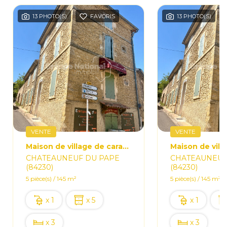
13 PHOTO(S)
FAVORIS
13 PHOTO(S)
VENTE
VENTE
Maison de village de caractère avec caveau loué sur Châteauneuf-du-Pape
CHATEAUNEUF DU PAPE
CHATEAUNEUF
(84230)
(84230)
5 pièce(s) / 145 m²
5 pièce(s) / 145 m²
x 1
x 5
x 1
x 3
x 3