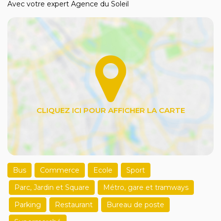
Avec votre expert Agence du Soleil
Bus
Commerce
Ecole
Sport
Parc, Jardin et Square
Métro, gare et tramways
Parking
Restaurant
Bureau de poste